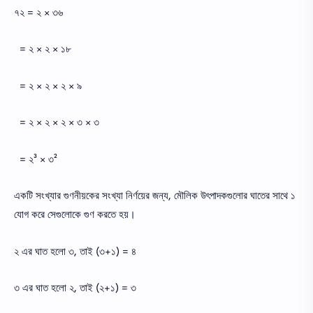
৭২ = ২ × ৩৬
= ২ × ২ × ১৮
= ২ × ২ × ২ × ৯
= ২ × ২ × ২ × ৩ × ৩
= ২³ × ৩²
একটি সংখ্যার গুণনীয়কের সংখ্যা নির্ণয়ের জন্য, মৌলিক উৎপাদকগুলোর ঘাতের সাথে ১
যোগ করে সেগুলোকে গুণ করতে হয়।
২ এর ঘাত হলো ৩, তাই (৩+১) = ৪
৩ এর ঘাত হলো ২, তাই (২+১) = ৩