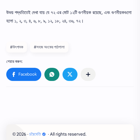
উভয় পদ্ধতিতেই দেখা যায় যে ৭২ এর মোট ১২টি গুণনীয়ক রয়েছে, এবং গুণনীয়কগুলো
হলো ১, ২, ৩, ৪, ৬, ৮, ৯, ১২, ১৮, ২৪, ৩৬, ৭২।
#উৎপাদক
#সহজ অংকের পাঠশালা
2026
‧
চরৈবেতি
‧ All rights reserved.
©