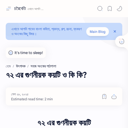
চরৈবেতি
এখানে আপনি পাবেন বাংলা কবিতা, প্রবন্ধ, গল্প, রচনা, ব্যকরণ
Main Blog
ও অংকের কিছু বিষয়।
উৎপাদক
সহজ অংকের পাঠশালা
হোম
৭২ এর গুণনীয়ক কয়টি ও কি কি?
Estimated read time: 2 min
৭২ এর গুণনীয়ক কয়টি