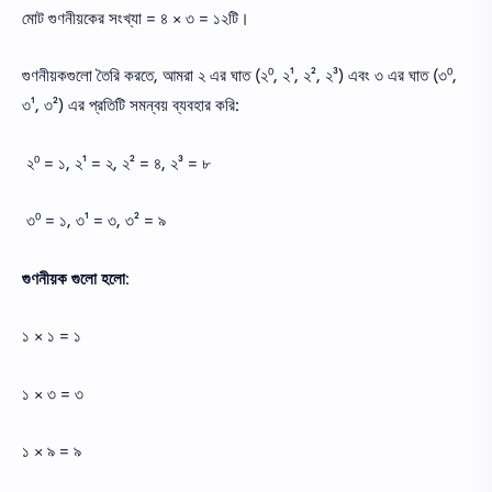
মোট গুণনীয়কের সংখ্যা = ৪ × ৩ = ১২টি।
গুণনীয়কগুলো তৈরি করতে, আমরা ২ এর ঘাত (২⁰, ২¹, ২², ২³) এবং ৩ এর ঘাত (৩⁰,
৩¹, ৩²) এর প্রতিটি সমন্বয় ব্যবহার করি:
২⁰ = ১, ২¹ = ২, ২² = ৪, ২³ = ৮
৩⁰ = ১, ৩¹ = ৩, ৩² = ৯
গুণনীয়ক গুলো হলো
:
১ × ১ = ১
১ × ৩ = ৩
১ × ৯ = ৯