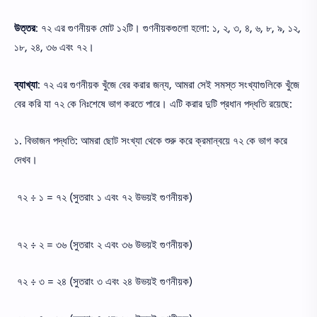
উত্তর
: ৭২ এর গুণনীয়ক মোট ১২টি। গুণনীয়কগুলো হলো: ১, ২, ৩, ৪, ৬, ৮, ৯, ১২,
১৮, ২৪, ৩৬ এবং ৭২।
ব্যাখ্যা
: ৭২ এর গুণনীয়ক খুঁজে বের করার জন্য, আমরা সেই সমস্ত সংখ্যাগুলিকে খুঁজে
বের করি যা ৭২ কে নিঃশেষে ভাগ করতে পারে। এটি করার দুটি প্রধান পদ্ধতি রয়েছে:
১. বিভাজন পদ্ধতি: আমরা ছোট সংখ্যা থেকে শুরু করে ক্রমান্বয়ে ৭২ কে ভাগ করে
দেখব।
৭২ ÷ ১ = ৭২ (সুতরাং ১ এবং ৭২ উভয়ই গুণনীয়ক)
৭২ ÷ ২ = ৩৬ (সুতরাং ২ এবং ৩৬ উভয়ই গুণনীয়ক)
৭২ ÷ ৩ = ২৪ (সুতরাং ৩ এবং ২৪ উভয়ই গুণনীয়ক)