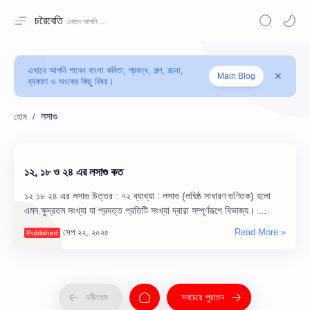
চরৈবেতি
এখানে আপনি পাবেন বাংলা কবিতা, প্রবন্ধ, গল্প, রচনা,
Main Blog
ব্যকরণ ও অংকের কিছু বিষয়।
লসাগু
১২, ১৮ ও ২৪ এর লসাগু কত
১২ ১৮ ২৪ এর লসাগু উত্তর : ৭২ ব্যাখ্যা : লসাগু (লঘিষ্ঠ সাধারণ গুণিতক) হলো
এমন ক্ষুদ্রতম সংখ্যা যা প্রদত্ত প্রতিটি সংখ্যা দ্বারা সম্পূর্ণরূপে বিভাজ্য। …